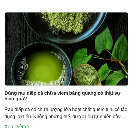
bên dưới để biết thêm thông tin […]
Dùng rau diếp cá chữa viêm bàng quang có thật sự
hiệu quả?
Rau diếp cá có chứa lượng lớn hoạt chất quercitrin, có tác
dụng lợi tiểu. Không những thế, dược liệu tự nhiên này
còn có đặc tính kháng viêm và chống khuẩn, giúp hỗ trợ
Xem thêm
điều trị và ngăn ngừa viêm bàng quang. Lợi ích của rau