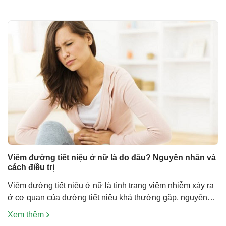
chứng nguy hiểm, nhiễm trùng huyết. Tìm […]
Viêm đường tiết niệu ở nữ là do đâu? Nguyên nhân và
cách điều trị
Viêm đường tiết niệu ở nữ là tình trạng viêm nhiễm xảy ra
ở cơ quan của đường tiết niệu khá thường gặp, nguyên
nhân thường gặp do vi sinh vật xâm nhập gây hại hoặc do
Xem thêm
sỏi trong hệ tiết niệu gây ra. So với nam giới, viêm đường