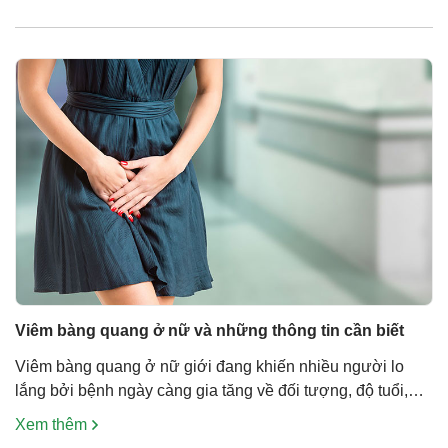
gây ra. Dưới đây là 10 mẹo trị viêm bàng quang tự nhiên
đang được áp dụng rộng rãi. Chữa viêm […]
Viêm bàng quang ở nữ và những thông tin cần biết
Viêm bàng quang ở nữ giới đang khiến nhiều người lo
lắng bởi bệnh ngày càng gia tăng về đối tượng, độ tuổi,
mức độ bệnh. Phần lớn chị em ai cũng từng mắc căn bệnh
Xem thêm
này ít nhất một lần. Thậm chí ở một số chị em bệnh còn