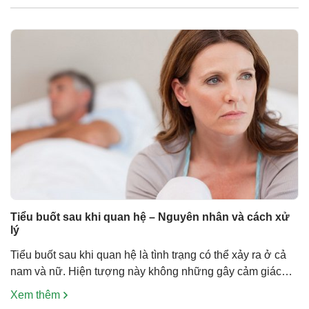
viêm đài bể thận. Viêm bàng quang là gì? Viêm bàng
quang […]
Tiểu buốt sau khi quan hệ – Nguyên nhân và cách xử
lý
Tiểu buốt sau khi quan hệ là tình trạng có thể xảy ra ở cả
nam và nữ. Hiện tượng này không những gây cảm giác
bức bối, khó chịu, phá hỏng hứng thú tình dục mà còn là
Xem thêm
dấu hiệu cảnh báo nhiều bệnh lý viêm nhiễm đáng lo ngại.