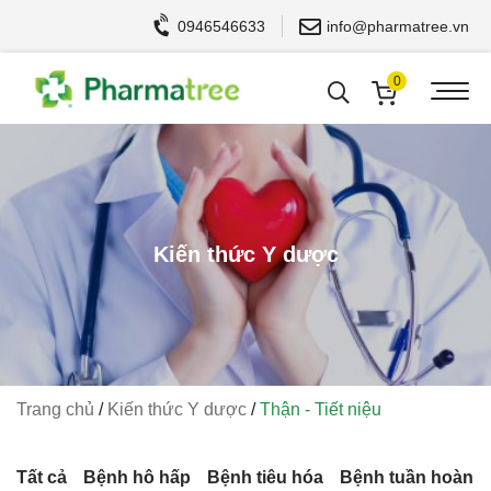
0946546633
info@pharmatree.vn
0
Kiến thức Y dược
Trang chủ
/
Kiến thức Y dược
/
Thận - Tiết niệu
Tất cả
Bệnh hô hấp
Bệnh tiêu hóa
Bệnh tuần hoàn