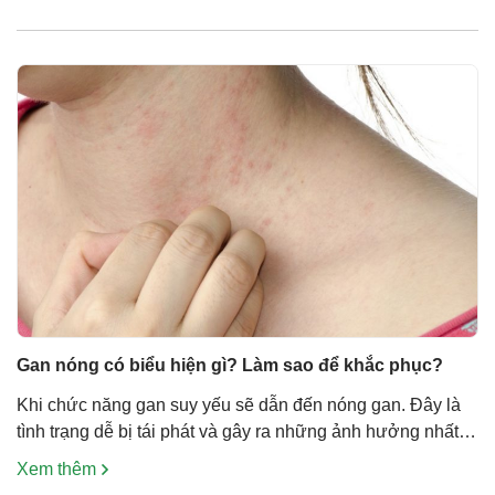
trí khi trẻ bị rôm sảy. Bài viết sau sẽ cùng cha mẹ đi tìm lời
[…]
Gan nóng có biểu hiện gì? Làm sao để khắc phục?
Khi chức năng gan suy yếu sẽ dẫn đến nóng gan. Đây là
tình trạng dễ bị tái phát và gây ra những ảnh hưởng nhất
định đối với sức khỏe của người bệnh. Thậm chí, có thể
Xem thêm
dẫn đến suy giảm chức năng gan mạn tính, ung thư gan,…