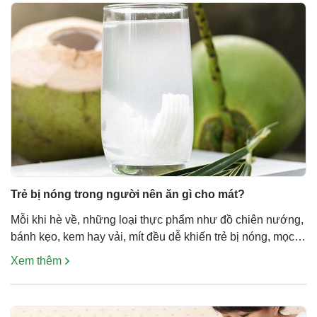
Trẻ bị nóng trong người nên ăn gì cho mát?
Mỗi khi hè về, những loại thực phẩm như đồ chiên nướng,
bánh kẹo, kem hay vải, mít đều dễ khiến trẻ bị nóng, mọc
rôm sảy và mẩn ngứa khắp người. Vậy khi trẻ bị nóng
Xem thêm
trong người nên ăn gì cho mát hãy cùng theo dõi bài viết
sau đây Rau má Rau […]