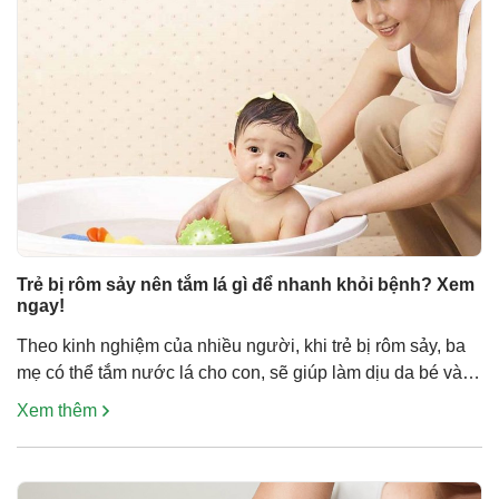
Trẻ bị rôm sảy nên tắm lá gì để nhanh khỏi bệnh? Xem
ngay!
Theo kinh nghiệm của nhiều người, khi trẻ bị rôm sảy, ba
mẹ có thể tắm nước lá cho con, sẽ giúp làm dịu da bé và
cải thiện nhanh chóng tình trạng rôm sảy. Vậy, trẻ em bị
Xem thêm
rôm sảy tắm gì? Bài viết này sẽ gợi ý cho bạn! Tắm nước
lá có […]