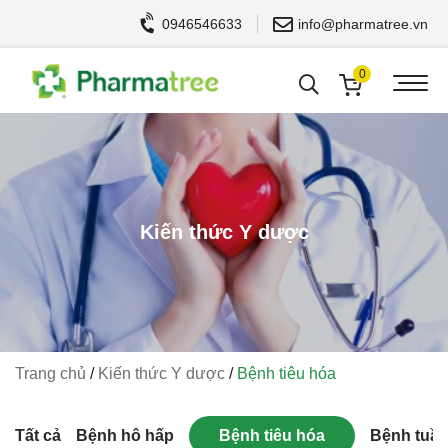
0946546633
info@pharmatree.vn
0
Kiến thức Y dược
Trang chủ
/
Kiến thức Y dược
/
Bệnh tiêu hóa
Tất cả
Bệnh hô hấp
Bệnh tiêu hóa
Bệnh tuần