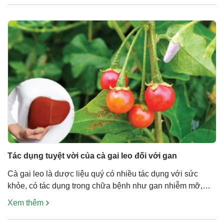
nếu bệnh nhân không được […]
Tác dụng tuyệt vời của cà gai leo đối với gan
Cà gai leo là dược liệu quý có nhiều tác dụng với sức
khỏe, có tác dụng trong chữa bệnh như gan nhiễm mỡ,
viêm gan virus, xơ gan, giải độc gan và làm mát gan… Đặc
Xem thêm
biệt cà gai leo là dược liệu hàng đầu giúp làm mát gan và
thải độc gan nhanh […]