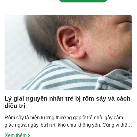
Lý giải nguyên nhân trẻ bị rôm sảy và cách
điều trị
Rôm sảy là hiện tượng thường gặp ở trẻ nhỏ, gây cảm
giác ngứa ngáy, bứt rứt, khó chịu không yên. Cũng vì điều
này mà các bậc cha mẹ rất quan tâm đến lý do và cách xử
Xem thêm