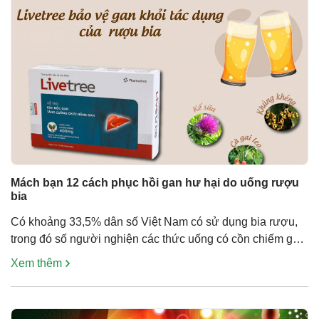
Mách bạn 12 cách phục hồi gan hư hại do uống rượu
bia
Có khoảng 33,5% dân số Việt Nam có sử dụng bia rượu,
trong đó số người nghiện các thức uống có cồn chiếm gần
20%. Rượu bia có thể tàn phá gan nghiêm trọng, hậu quả
Xem thêm
là có đến 10% nam giới 50 – 69 tuổi tử vong do ung thư
gan, cao gấp 3 […]