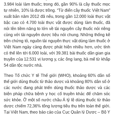
3.984 loài làm thuốc; trong đó, gần 90% là cây thuốc mọc
tự nhiên, 10% là được trồng. “Từ điển cây thuốc Việt Nam”
xuất bản năm 2012 đã nêu, trong gần 12.000 loài thực vật
bậc cao có 4.700 loài thực vật được dùng làm thuốc, đã
nói lên tiềm năng to lớn về tài nguyên cây thuốc nói riêng
cùng với tài nguyên dược liệu nói chung. Những thống kê
trên chứng tỏ, nguồn tài nguyên thực vật dùng làm thuốc ở
Việt Nam ngày càng được phát hiện nhiều hơn, ước tính
có thể lên tới 6.000 loài, với 39.381 bài thuốc dân gian gia
truyền của 12.531 vị lương y, các ông lang, bà mế từ khắp
54 dân tộc nước nhà.
Theo Tổ chức Y tế Thế giới (WHO), khoảng 60% dân số
thế giới dùng thuốc từ thảo dược và khoảng 80% dân số ở
các nước đang phát triển dùng thuốc thảo dược và các
biện pháp chữa bệnh y học cổ truyền khác để chăm sóc
sức khỏe. Ở một số nước châu Á tỷ lệ dùng thuốc từ thảo
dược chiếm 72,36% tổng lượng tiêu thụ trên toàn thế giới.
Tại Việt Nam, theo báo cáo của Cục Quản lý Dược – Bộ Y