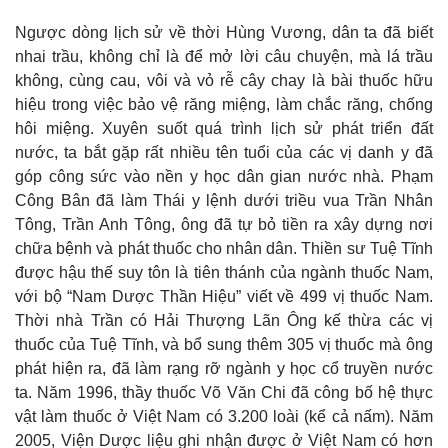
Ngược dòng lịch sử về thời Hùng Vương, dân ta đã biết
nhai trầu, không chỉ là để mở lời câu chuyện, mà lá trầu
không, cùng cau, vôi và vỏ rễ cây chay là bài thuốc hữu
hiệu trong việc bảo vệ răng miệng, làm chắc răng, chống
hôi miệng. Xuyên suốt quá trình lịch sử phát triển đất
nước, ta bắt gặp rất nhiều tên tuổi của các vị danh y đã
góp công sức vào nền y học dân gian nước nhà. Phạm
Công Bân đã làm Thái y lệnh dưới triều vua Trần Nhân
Tông, Trần Anh Tông, ông đã tự bỏ tiền ra xây dựng nơi
chữa bệnh và phát thuốc cho nhân dân. Thiền sư Tuệ Tĩnh
được hậu thế suy tôn là tiên thánh của ngành thuốc Nam,
với bộ “Nam Dược Thần Hiệu” viết về 499 vị thuốc Nam.
Thời nhà Trần có Hải Thượng Lãn Ông kế thừa các vị
thuốc của Tuệ Tĩnh, và bổ sung thêm 305 vị thuốc mà ông
phát hiện ra, đã làm rạng rỡ ngành y học cổ truyền nước
ta. Năm 1996, thầy thuốc Võ Văn Chi đã công bố hệ thực
vật làm thuốc ở Việt Nam có 3.200 loài (kể cả nấm). Năm
2005, Viện Dược liệu ghi nhận được ở Việt Nam có hơn