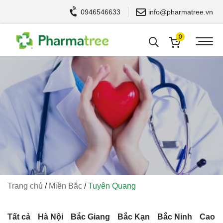
0946546633
info@pharmatree.vn
0
Trang chủ
/
Miền Bắc
/
Tuyên Quang
Tất cả
Hà Nội
Bắc Giang
Bắc Kạn
Bắc Ninh
Cao 